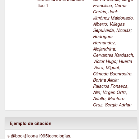
tipo 1
Francisco
;
Cerna
Cortés, Joel
;
Jiménez Maldonado,
Alberto
;
Villegas
Sepulveda, Nicolás
;
Rodríguez
Hernandez,
Alejandrina
;
Cervantes Kardasch,
Víctor Hugo
;
Huerta
Viera, Miguel
;
Olmedo Buenrostro,
Bertha Alicia
;
Palacios Fonseca,
Alin
;
Virgen Ortiz,
Adolfo
;
Montero
Cruz, Sergio Adrian
Ejemplo de citación
s @book{licona1995tecnologias,