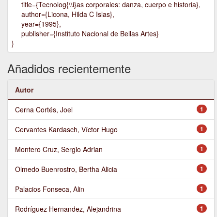
title={Tecnolog{\\i}as corporales: danza, cuerpo e historia},
author={Licona, Hilda C Islas},
year={1995},
publisher={Instituto Nacional de Bellas Artes}
}
Añadidos recientemente
Autor
Cerna Cortés, Joel
1
Cervantes Kardasch, Víctor Hugo
1
Montero Cruz, Sergio Adrian
1
Olmedo Buenrostro, Bertha Alicia
1
Palacios Fonseca, Alin
1
Rodríguez Hernandez, Alejandrina
1