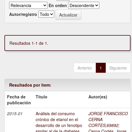
En orden
Autor/registro
Resultados 1-1 de 1.
Anterior
1
Siguiente
Resultados por ítem:
Fecha de
Título
Autor(es)
publicación
2015-01
Análisis del consumo
JORGE FRANCISCO
crónico de etanol en el
CERNA
desarrollo de un fenotipo
CORTES;69892
;
similar al de la diabetes
Cerna Cortés, Jorge