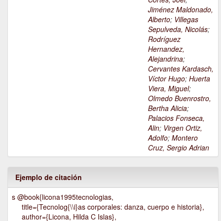
Jiménez Maldonado,
Alberto
;
Villegas
Sepulveda, Nicolás
;
Rodríguez
Hernandez,
Alejandrina
;
Cervantes Kardasch,
Víctor Hugo
;
Huerta
Viera, Miguel
;
Olmedo Buenrostro,
Bertha Alicia
;
Palacios Fonseca,
Alin
;
Virgen Ortiz,
Adolfo
;
Montero
Cruz, Sergio Adrian
Ejemplo de citación
s @book{licona1995tecnologias,
title={Tecnolog{\\i}as corporales: danza, cuerpo e historia},
author={Licona, Hilda C Islas},