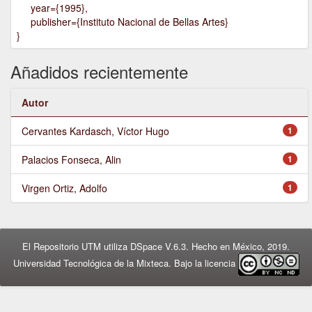
year={1995},
publisher={Instituto Nacional de Bellas Artes}
}
Añadidos recientemente
Autor
Cervantes Kardasch, Víctor Hugo
1
Palacios Fonseca, Alin
1
Virgen Ortiz, Adolfo
1
El Repositorio UTM utiliza DSpace V.6.3. Hecho en México, 2019.
Universidad Tecnológica de la Mixteca. Bajo la licencia