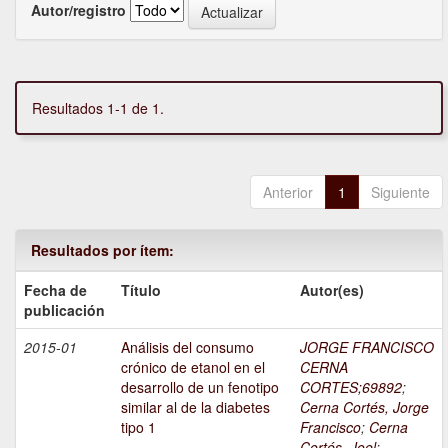
Autor/registro
Resultados 1-1 de 1.
Anterior
1
Siguiente
Resultados por ítem:
Fecha de
Título
Autor(es)
publicación
2015-01
Análisis del consumo
JORGE FRANCISCO
crónico de etanol en el
CERNA
desarrollo de un fenotipo
CORTES;69892
;
similar al de la diabetes
Cerna Cortés, Jorge
tipo 1
Francisco
;
Cerna
Cortés, Joel
;