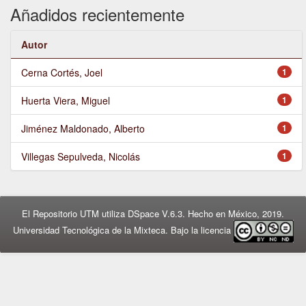
Añadidos recientemente
Autor
Cerna Cortés, Joel
1
Huerta Viera, Miguel
1
Jiménez Maldonado, Alberto
1
Villegas Sepulveda, Nicolás
1
El Repositorio UTM utiliza DSpace V.6.3. Hecho en México, 2019.
Universidad Tecnológica de la Mixteca. Bajo la licencia