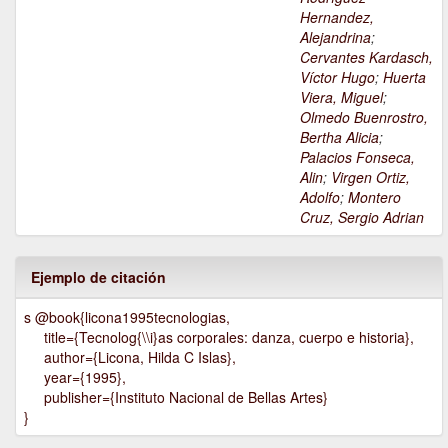
Hernandez,
Alejandrina
;
Cervantes Kardasch,
Víctor Hugo
;
Huerta
Viera, Miguel
;
Olmedo Buenrostro,
Bertha Alicia
;
Palacios Fonseca,
Alin
;
Virgen Ortiz,
Adolfo
;
Montero
Cruz, Sergio Adrian
Ejemplo de citación
s @book{licona1995tecnologias,
title={Tecnolog{\\i}as corporales: danza, cuerpo e historia},
author={Licona, Hilda C Islas},
year={1995},
publisher={Instituto Nacional de Bellas Artes}
}