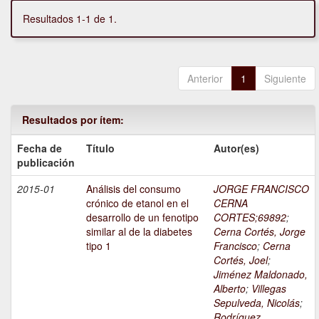
Resultados 1-1 de 1.
Anterior
1
Siguiente
Resultados por ítem:
Fecha de
Título
Autor(es)
publicación
2015-01
Análisis del consumo
JORGE FRANCISCO
crónico de etanol en el
CERNA
desarrollo de un fenotipo
CORTES;69892
;
similar al de la diabetes
Cerna Cortés, Jorge
tipo 1
Francisco
;
Cerna
Cortés, Joel
;
Jiménez Maldonado,
Alberto
;
Villegas
Sepulveda, Nicolás
;
Rodríguez