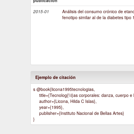
publicación
2015-01
Análisis del consumo crónico de etano
fenotipo similar al de la diabetes tipo 
Ejemplo de citación
s @book{licona1995tecnologias,
title={Tecnolog{\\i}as corporales: danza, cuerpo e h
author={Licona, Hilda C Islas},
year={1995},
publisher={Instituto Nacional de Bellas Artes}
}