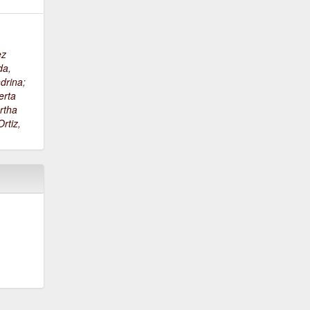
ez
da,
drina
;
erta
rtha
rtiz,