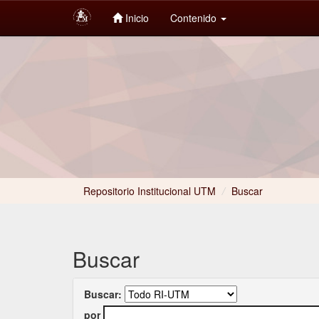
Inicio
Contenido
Skip
navigation
Repositorio Institucional UTM
/
Buscar
Buscar
Buscar:
por