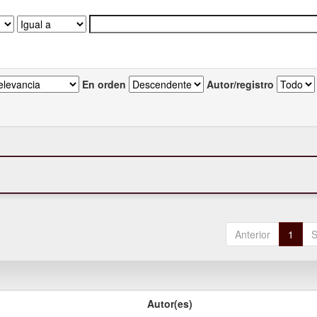
En orden
Autor/registro
Anterior
1
S
Autor(es)