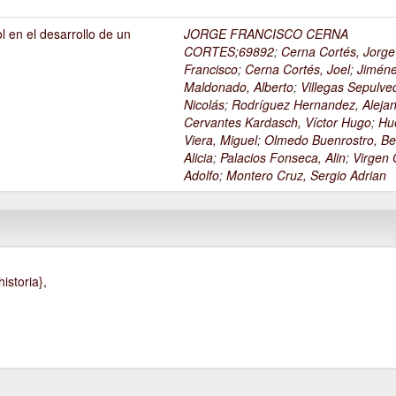
l en el desarrollo de un
JORGE FRANCISCO CERNA
1
CORTES;69892
;
Cerna Cortés, Jorge
Francisco
;
Cerna Cortés, Joel
;
Jimén
Maldonado, Alberto
;
Villegas Sepulve
Nicolás
;
Rodríguez Hernandez, Alejan
Cervantes Kardasch, Víctor Hugo
;
Hu
Viera, Miguel
;
Olmedo Buenrostro, Be
Alicia
;
Palacios Fonseca, Alin
;
Virgen O
Adolfo
;
Montero Cruz, Sergio Adrian
istoria},