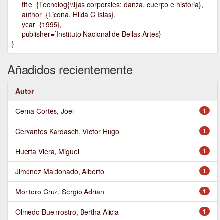
title={Tecnolog{\\i}as corporales: danza, cuerpo e historia},
author={Licona, Hilda C Islas},
year={1995},
publisher={Instituto Nacional de Bellas Artes}
}
Añadidos recientemente
Autor
Cerna Cortés, Joel
1
Cervantes Kardasch, Víctor Hugo
1
Huerta Viera, Miguel
1
Jiménez Maldonado, Alberto
1
Montero Cruz, Sergio Adrian
1
Olmedo Buenrostro, Bertha Alicia
1