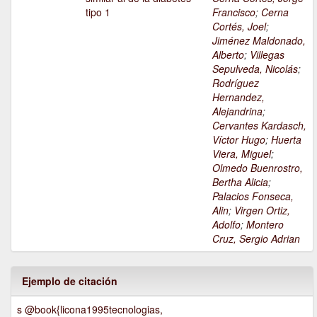
tipo 1
Francisco
;
Cerna
Cortés, Joel
;
Jiménez Maldonado,
Alberto
;
Villegas
Sepulveda, Nicolás
;
Rodríguez
Hernandez,
Alejandrina
;
Cervantes Kardasch,
Víctor Hugo
;
Huerta
Viera, Miguel
;
Olmedo Buenrostro,
Bertha Alicia
;
Palacios Fonseca,
Alin
;
Virgen Ortiz,
Adolfo
;
Montero
Cruz, Sergio Adrian
Ejemplo de citación
s @book{licona1995tecnologias,