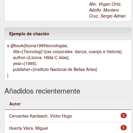
Alin
;
Virgen Ortiz,
Adolfo
;
Montero
Cruz, Sergio Adrian
Ejemplo de citación
s @book{licona1995tecnologias,
title={Tecnolog{\\i}as corporales: danza, cuerpo e historia},
author={Licona, Hilda C Islas},
year={1995},
publisher={Instituto Nacional de Bellas Artes}
}
Añadidos recientemente
Autor
Cervantes Kardasch, Víctor Hugo
1
Huerta Viera, Miguel
1