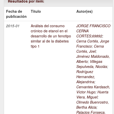
Resultados por ítem:
Fecha de
Título
Autor(es)
publicación
2015-01
Análisis del consumo
JORGE FRANCISCO
crónico de etanol en el
CERNA
desarrollo de un fenotipo
CORTES;69892
;
similar al de la diabetes
Cerna Cortés, Jorge
tipo 1
Francisco
;
Cerna
Cortés, Joel
;
Jiménez Maldonado,
Alberto
;
Villegas
Sepulveda, Nicolás
;
Rodríguez
Hernandez,
Alejandrina
;
Cervantes Kardasch,
Víctor Hugo
;
Huerta
Viera, Miguel
;
Olmedo Buenrostro,
Bertha Alicia
;
Palacios Fonseca,