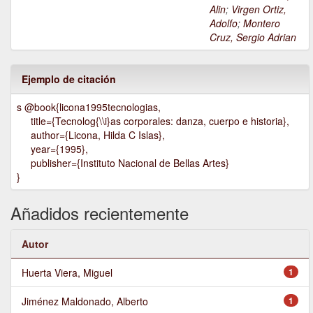
Alin
;
Virgen Ortiz,
Adolfo
;
Montero
Cruz, Sergio Adrian
Ejemplo de citación
s @book{licona1995tecnologias,
title={Tecnolog{\\i}as corporales: danza, cuerpo e historia},
author={Licona, Hilda C Islas},
year={1995},
publisher={Instituto Nacional de Bellas Artes}
}
Añadidos recientemente
Autor
Huerta Viera, Miguel
1
Jiménez Maldonado, Alberto
1