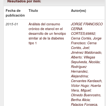
Resultados por ítem:
Fecha de
Título
Autor(es)
publicación
2015-01
Análisis del consumo
JORGE FRANCISCO
crónico de etanol en el
CERNA
desarrollo de un fenotipo
CORTES;69892
;
similar al de la diabetes
Cerna Cortés, Jorge
tipo 1
Francisco
;
Cerna
Cortés, Joel
;
Jiménez Maldonado,
Alberto
;
Villegas
Sepulveda, Nicolás
;
Rodríguez
Hernandez,
Alejandrina
;
Cervantes Kardasch,
Víctor Hugo
;
Huerta
Viera, Miguel
;
Olmedo Buenrostro,
Bertha Alicia
;
Palacios Fonseca,