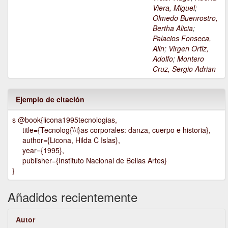
Viera, Miguel
;
Olmedo Buenrostro,
Bertha Alicia
;
Palacios Fonseca,
Alin
;
Virgen Ortiz,
Adolfo
;
Montero
Cruz, Sergio Adrian
Ejemplo de citación
s @book{licona1995tecnologias,
title={Tecnolog{\\i}as corporales: danza, cuerpo e historia},
author={Licona, Hilda C Islas},
year={1995},
publisher={Instituto Nacional de Bellas Artes}
}
Añadidos recientemente
Autor