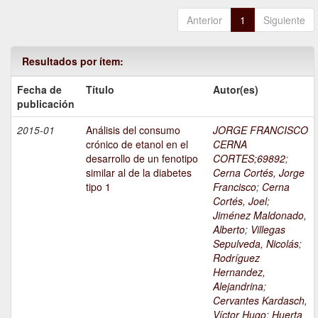
Anterior
1
Siguiente
Resultados por ítem:
Fecha de
Título
Autor(es)
publicación
2015-01
Análisis del consumo
JORGE FRANCISCO
crónico de etanol en el
CERNA
desarrollo de un fenotipo
CORTES;69892
;
similar al de la diabetes
Cerna Cortés, Jorge
tipo 1
Francisco
;
Cerna
Cortés, Joel
;
Jiménez Maldonado,
Alberto
;
Villegas
Sepulveda, Nicolás
;
Rodríguez
Hernandez,
Alejandrina
;
Cervantes Kardasch,
Víctor Hugo
;
Huerta