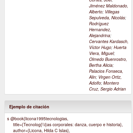
Jiménez Maldonado,
Alberto
;
Villegas
Sepulveda, Nicolás
;
Rodríguez
Hernandez,
Alejandrina
;
Cervantes Kardasch,
Víctor Hugo
;
Huerta
Viera, Miguel
;
Olmedo Buenrostro,
Bertha Alicia
;
Palacios Fonseca,
Alin
;
Virgen Ortiz,
Adolfo
;
Montero
Cruz, Sergio Adrian
Ejemplo de citación
s @book{licona1995tecnologias,
title={Tecnolog{\\i}as corporales: danza, cuerpo e historia},
author={Licona, Hilda C Islas},