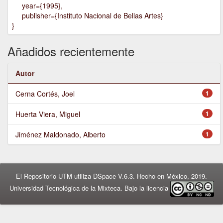
year={1995},
publisher={Instituto Nacional de Bellas Artes}
}
Añadidos recientemente
Autor
Cerna Cortés, Joel
1
Huerta Viera, Miguel
1
Jiménez Maldonado, Alberto
1
El Repositorio UTM utiliza DSpace V.6.3. Hecho en México, 2019.
Universidad Tecnológica de la Mixteca. Bajo la licencia