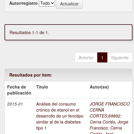
Autor/registro
Resultados 1-1 de 1.
Anterior
1
Siguiente
Resultados por ítem:
Fecha de
Título
Autor(es)
publicación
2015-01
Análisis del consumo
JORGE FRANCISCO
crónico de etanol en el
CERNA
desarrollo de un fenotipo
CORTES;69892
;
similar al de la diabetes
Cerna Cortés, Jorge
tipo 1
Francisco
;
Cerna
Cortés, Joel
;