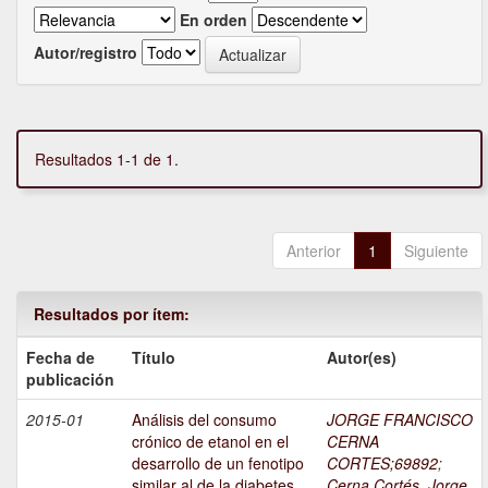
En orden
Autor/registro
Resultados 1-1 de 1.
Anterior
1
Siguiente
Resultados por ítem:
Fecha de
Título
Autor(es)
publicación
2015-01
Análisis del consumo
JORGE FRANCISCO
crónico de etanol en el
CERNA
desarrollo de un fenotipo
CORTES;69892
;
similar al de la diabetes
Cerna Cortés, Jorge