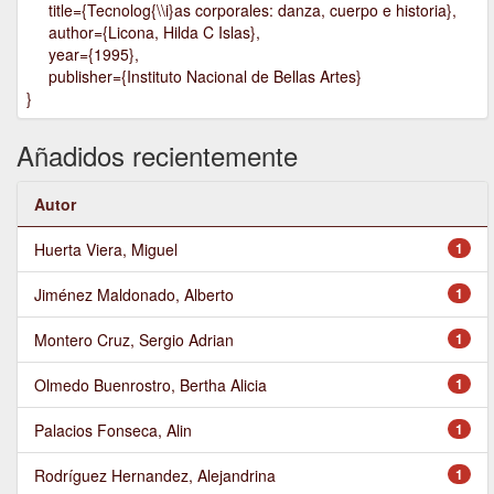
title={Tecnolog{\\i}as corporales: danza, cuerpo e historia},
author={Licona, Hilda C Islas},
year={1995},
publisher={Instituto Nacional de Bellas Artes}
}
Añadidos recientemente
Autor
Huerta Viera, Miguel
1
Jiménez Maldonado, Alberto
1
Montero Cruz, Sergio Adrian
1
Olmedo Buenrostro, Bertha Alicia
1
Palacios Fonseca, Alin
1
Rodríguez Hernandez, Alejandrina
1