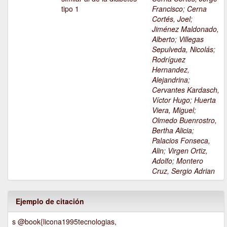
tipo 1
Francisco
;
Cerna
Cortés, Joel
;
Jiménez Maldonado,
Alberto
;
Villegas
Sepulveda, Nicolás
;
Rodríguez
Hernandez,
Alejandrina
;
Cervantes Kardasch,
Víctor Hugo
;
Huerta
Viera, Miguel
;
Olmedo Buenrostro,
Bertha Alicia
;
Palacios Fonseca,
Alin
;
Virgen Ortiz,
Adolfo
;
Montero
Cruz, Sergio Adrian
Ejemplo de citación
s @book{licona1995tecnologias,