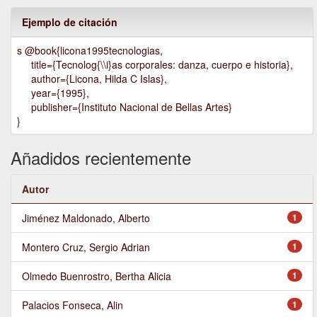
Ejemplo de citación
s @book{licona1995tecnologias,
title={Tecnolog{\\i}as corporales: danza, cuerpo e historia},
author={Licona, Hilda C Islas},
year={1995},
publisher={Instituto Nacional de Bellas Artes}
}
Añadidos recientemente
Autor
Jiménez Maldonado, Alberto
1
Montero Cruz, Sergio Adrian
1
Olmedo Buenrostro, Bertha Alicia
1
Palacios Fonseca, Alin
1