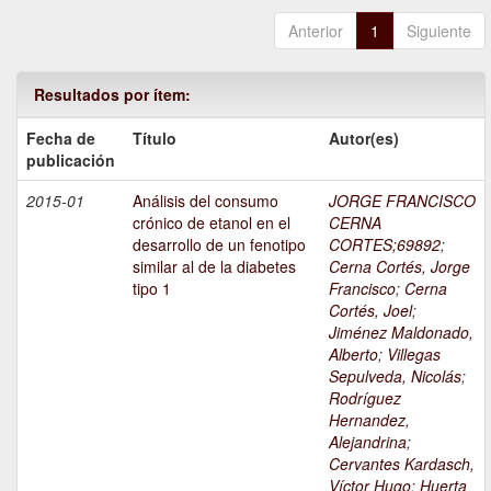
Anterior
1
Siguiente
Resultados por ítem:
Fecha de
Título
Autor(es)
publicación
2015-01
Análisis del consumo
JORGE FRANCISCO
crónico de etanol en el
CERNA
desarrollo de un fenotipo
CORTES;69892
;
similar al de la diabetes
Cerna Cortés, Jorge
tipo 1
Francisco
;
Cerna
Cortés, Joel
;
Jiménez Maldonado,
Alberto
;
Villegas
Sepulveda, Nicolás
;
Rodríguez
Hernandez,
Alejandrina
;
Cervantes Kardasch,
Víctor Hugo
;
Huerta