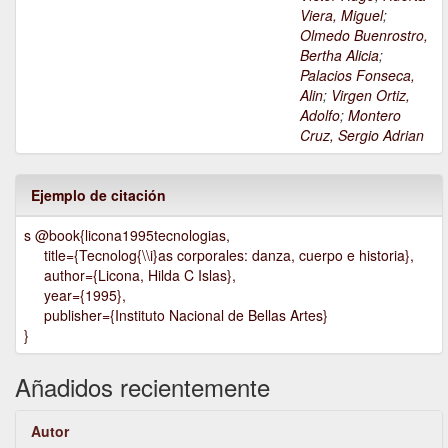
Viera, Miguel
;
Olmedo Buenrostro,
Bertha Alicia
;
Palacios Fonseca,
Alin
;
Virgen Ortiz,
Adolfo
;
Montero
Cruz, Sergio Adrian
Ejemplo de citación
s @book{licona1995tecnologias,
title={Tecnolog{\\i}as corporales: danza, cuerpo e historia},
author={Licona, Hilda C Islas},
year={1995},
publisher={Instituto Nacional de Bellas Artes}
}
Añadidos recientemente
Autor