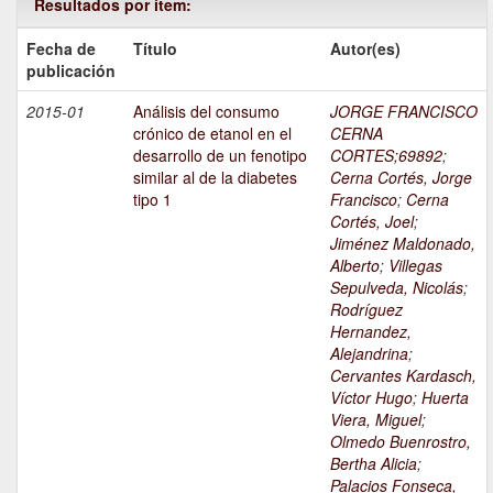
Resultados por ítem:
Fecha de
Título
Autor(es)
publicación
2015-01
Análisis del consumo
JORGE FRANCISCO
crónico de etanol en el
CERNA
desarrollo de un fenotipo
CORTES;69892
;
similar al de la diabetes
Cerna Cortés, Jorge
tipo 1
Francisco
;
Cerna
Cortés, Joel
;
Jiménez Maldonado,
Alberto
;
Villegas
Sepulveda, Nicolás
;
Rodríguez
Hernandez,
Alejandrina
;
Cervantes Kardasch,
Víctor Hugo
;
Huerta
Viera, Miguel
;
Olmedo Buenrostro,
Bertha Alicia
;
Palacios Fonseca,