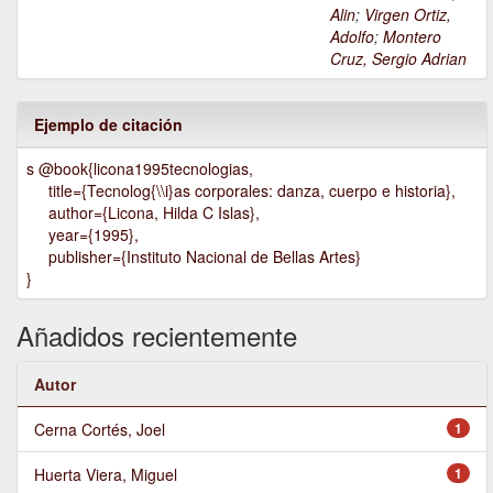
Alin
;
Virgen Ortiz,
Adolfo
;
Montero
Cruz, Sergio Adrian
Ejemplo de citación
s @book{licona1995tecnologias,
title={Tecnolog{\\i}as corporales: danza, cuerpo e historia},
author={Licona, Hilda C Islas},
year={1995},
publisher={Instituto Nacional de Bellas Artes}
}
Añadidos recientemente
Autor
Cerna Cortés, Joel
1
Huerta Viera, Miguel
1