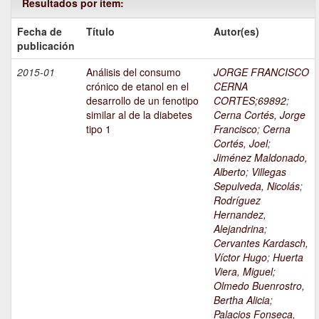
Resultados por ítem:
Fecha de
Título
Autor(es)
publicación
2015-01
Análisis del consumo
JORGE FRANCISCO
crónico de etanol en el
CERNA
desarrollo de un fenotipo
CORTES;69892
;
similar al de la diabetes
Cerna Cortés, Jorge
tipo 1
Francisco
;
Cerna
Cortés, Joel
;
Jiménez Maldonado,
Alberto
;
Villegas
Sepulveda, Nicolás
;
Rodríguez
Hernandez,
Alejandrina
;
Cervantes Kardasch,
Víctor Hugo
;
Huerta
Viera, Miguel
;
Olmedo Buenrostro,
Bertha Alicia
;
Palacios Fonseca,