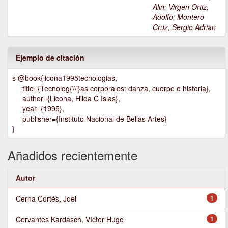
Alin
;
Virgen Ortiz,
Adolfo
;
Montero
Cruz, Sergio Adrian
Ejemplo de citación
s @book{licona1995tecnologias,
title={Tecnolog{\\i}as corporales: danza, cuerpo e historia},
author={Licona, Hilda C Islas},
year={1995},
publisher={Instituto Nacional de Bellas Artes}
}
Añadidos recientemente
Autor
Cerna Cortés, Joel
1
Cervantes Kardasch, Víctor Hugo
1