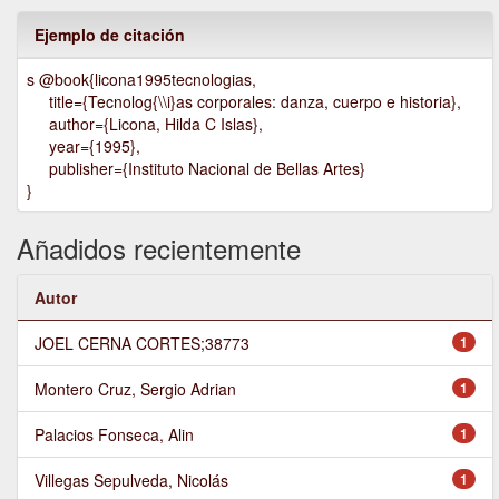
Ejemplo de citación
s @book{licona1995tecnologias,
title={Tecnolog{\\i}as corporales: danza, cuerpo e historia},
author={Licona, Hilda C Islas},
year={1995},
publisher={Instituto Nacional de Bellas Artes}
}
Añadidos recientemente
Autor
JOEL CERNA CORTES;38773
1
Montero Cruz, Sergio Adrian
1
Palacios Fonseca, Alin
1
Villegas Sepulveda, Nicolás
1