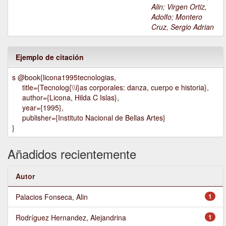
Alin
;
Virgen Ortiz,
Adolfo
;
Montero
Cruz, Sergio Adrian
Ejemplo de citación
s @book{licona1995tecnologias,
title={Tecnolog{\\i}as corporales: danza, cuerpo e historia},
author={Licona, Hilda C Islas},
year={1995},
publisher={Instituto Nacional de Bellas Artes}
}
Añadidos recientemente
Autor
Palacios Fonseca, Alin
1
Rodríguez Hernandez, Alejandrina
1