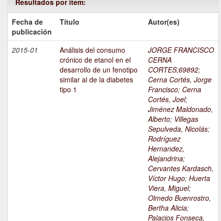
Resultados por ítem:
Fecha de
Título
Autor(es)
publicación
2015-01
Análisis del consumo
JORGE FRANCISCO
crónico de etanol en el
CERNA
desarrollo de un fenotipo
CORTES;69892
;
similar al de la diabetes
Cerna Cortés, Jorge
tipo 1
Francisco
;
Cerna
Cortés, Joel
;
Jiménez Maldonado,
Alberto
;
Villegas
Sepulveda, Nicolás
;
Rodríguez
Hernandez,
Alejandrina
;
Cervantes Kardasch,
Víctor Hugo
;
Huerta
Viera, Miguel
;
Olmedo Buenrostro,
Bertha Alicia
;
Palacios Fonseca,