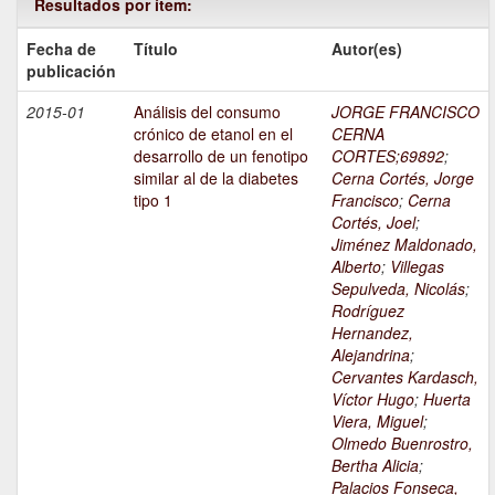
Resultados por ítem:
Fecha de
Título
Autor(es)
publicación
2015-01
Análisis del consumo
JORGE FRANCISCO
crónico de etanol en el
CERNA
desarrollo de un fenotipo
CORTES;69892
;
similar al de la diabetes
Cerna Cortés, Jorge
tipo 1
Francisco
;
Cerna
Cortés, Joel
;
Jiménez Maldonado,
Alberto
;
Villegas
Sepulveda, Nicolás
;
Rodríguez
Hernandez,
Alejandrina
;
Cervantes Kardasch,
Víctor Hugo
;
Huerta
Viera, Miguel
;
Olmedo Buenrostro,
Bertha Alicia
;
Palacios Fonseca,