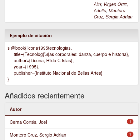
Alin
;
Virgen Ortiz,
Adolfo
;
Montero
Cruz, Sergio Adrian
Ejemplo de citación
s @book{licona1995tecnologias,
title={Tecnolog{\\i}as corporales: danza, cuerpo e historia},
author={Licona, Hilda C Islas},
year={1995},
publisher={Instituto Nacional de Bellas Artes}
}
Añadidos recientemente
Autor
Cerna Cortés, Joel
1
Montero Cruz, Sergio Adrian
1