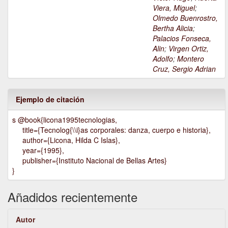
Viera, Miguel
;
Olmedo Buenrostro,
Bertha Alicia
;
Palacios Fonseca,
Alin
;
Virgen Ortiz,
Adolfo
;
Montero
Cruz, Sergio Adrian
Ejemplo de citación
s @book{licona1995tecnologias,
title={Tecnolog{\\i}as corporales: danza, cuerpo e historia},
author={Licona, Hilda C Islas},
year={1995},
publisher={Instituto Nacional de Bellas Artes}
}
Añadidos recientemente
Autor