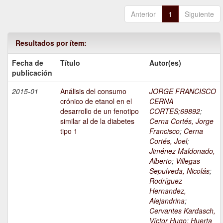
Anterior
1
Siguiente
Resultados por ítem:
Fecha de
Título
Autor(es)
publicación
2015-01
Análisis del consumo
JORGE FRANCISCO
crónico de etanol en el
CERNA
desarrollo de un fenotipo
CORTES;69892
;
similar al de la diabetes
Cerna Cortés, Jorge
tipo 1
Francisco
;
Cerna
Cortés, Joel
;
Jiménez Maldonado,
Alberto
;
Villegas
Sepulveda, Nicolás
;
Rodríguez
Hernandez,
Alejandrina
;
Cervantes Kardasch,
Víctor Hugo
;
Huerta