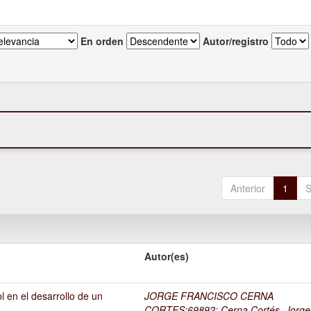
En orden
Autor/registro
Anterior
1
S
Autor(es)
l en el desarrollo de un
JORGE FRANCISCO CERNA
1
CORTES;69892
;
Cerna Cortés, Jorge