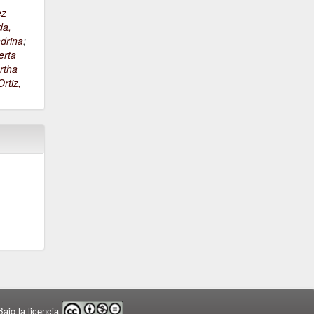
ez
da,
drina
;
erta
rtha
rtiz,
ajo la licencia