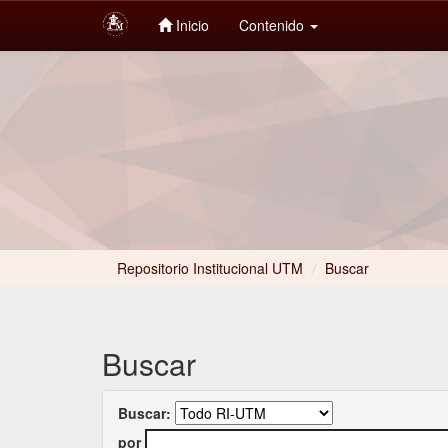
Inicio
Contenido
Skip
navigation
Repositorio Institucional UTM
/
Buscar
Buscar
Buscar:
por