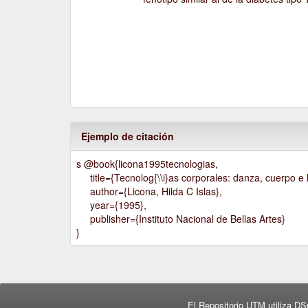
Ejemplo de citación
s @book{licona1995tecnologias,
title={Tecnolog{\\i}as corporales: danza, cuerpo e h
author={Licona, Hilda C Islas},
year={1995},
publisher={Instituto Nacional de Bellas Artes}
}
El Repositorio UTM utiliza DS