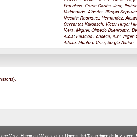
Francisco
;
Cerna Cortés, Joel
;
Jimén
Maldonado, Alberto
;
Villegas Sepulve
Nicolás
;
Rodríguez Hernandez, Alejan
Cervantes Kardasch, Víctor Hugo
;
Hu
Viera, Miguel
;
Olmedo Buenrostro, Be
Alicia
;
Palacios Fonseca, Alin
;
Virgen O
Adolfo
;
Montero Cruz, Sergio Adrian
istoria},
pace V.6.3. Hecho en México, 2019. Universidad Tecnológica de la Mixteca. B