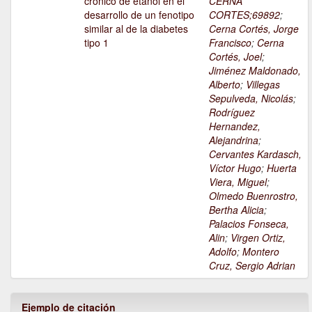
crónico de etanol en el
CERNA
desarrollo de un fenotipo
CORTES;69892
;
similar al de la diabetes
Cerna Cortés, Jorge
tipo 1
Francisco
;
Cerna
Cortés, Joel
;
Jiménez Maldonado,
Alberto
;
Villegas
Sepulveda, Nicolás
;
Rodríguez
Hernandez,
Alejandrina
;
Cervantes Kardasch,
Víctor Hugo
;
Huerta
Viera, Miguel
;
Olmedo Buenrostro,
Bertha Alicia
;
Palacios Fonseca,
Alin
;
Virgen Ortiz,
Adolfo
;
Montero
Cruz, Sergio Adrian
Ejemplo de citación