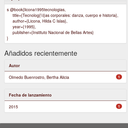
s @book{licona1995tecnologias,
title={Tecnolog{\\i}as corporales: danza, cuerpo e historia},
author={Licona, Hilda C Islas},
year={1995},
publisher={Instituto Nacional de Bellas Artes}
}
Añadidos recientemente
Autor
Olmedo Buenrostro, Bertha Alicia
1
Fecha de lanzamiento
2015
1