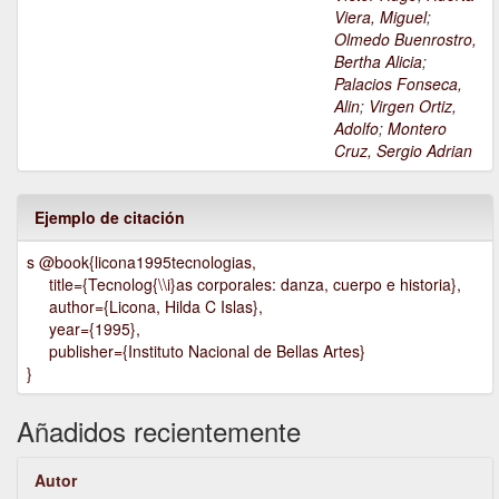
Viera, Miguel
;
Olmedo Buenrostro,
Bertha Alicia
;
Palacios Fonseca,
Alin
;
Virgen Ortiz,
Adolfo
;
Montero
Cruz, Sergio Adrian
Ejemplo de citación
s @book{licona1995tecnologias,
title={Tecnolog{\\i}as corporales: danza, cuerpo e historia},
author={Licona, Hilda C Islas},
year={1995},
publisher={Instituto Nacional de Bellas Artes}
}
Añadidos recientemente
Autor