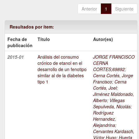
Anterior
1
Siguiente
Resultados por ítem:
Fecha de
Título
Autor(es)
publicación
2015-01
Análisis del consumo
JORGE FRANCISCO
crónico de etanol en el
CERNA
desarrollo de un fenotipo
CORTES;69892
;
similar al de la diabetes
Cerna Cortés, Jorge
tipo 1
Francisco
;
Cerna
Cortés, Joel
;
Jiménez Maldonado,
Alberto
;
Villegas
Sepulveda, Nicolás
;
Rodríguez
Hernandez,
Alejandrina
;
Cervantes Kardasch,
Víctor Hugo
;
Huerta