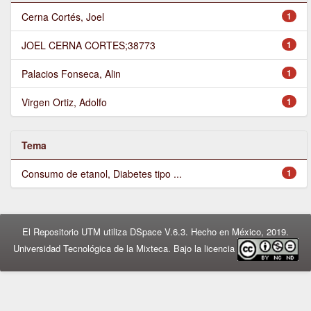
Cerna Cortés, Joel
1
JOEL CERNA CORTES;38773
1
Palacios Fonseca, Alin
1
Virgen Ortiz, Adolfo
1
Tema
Consumo de etanol, Diabetes tipo ...
1
El Repositorio UTM utiliza DSpace V.6.3. Hecho en México, 2019.
Universidad Tecnológica de la Mixteca. Bajo la licencia