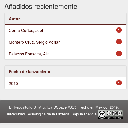
Añadidos recientemente
Autor
Cerna Cortés, Joel
1
Montero Cruz, Sergio Adrian
1
Palacios Fonseca, Alin
1
Fecha de lanzamiento
2015
1
El Repositorio UTM utiliza DSpace V.6.3. Hecho en México, 2019.
Universidad Tecnológica de la Mixteca. Bajo la licencia