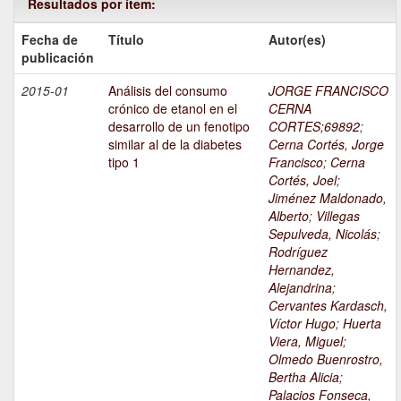
Resultados por ítem:
Fecha de
Título
Autor(es)
publicación
2015-01
Análisis del consumo
JORGE FRANCISCO
crónico de etanol en el
CERNA
desarrollo de un fenotipo
CORTES;69892
;
similar al de la diabetes
Cerna Cortés, Jorge
tipo 1
Francisco
;
Cerna
Cortés, Joel
;
Jiménez Maldonado,
Alberto
;
Villegas
Sepulveda, Nicolás
;
Rodríguez
Hernandez,
Alejandrina
;
Cervantes Kardasch,
Víctor Hugo
;
Huerta
Viera, Miguel
;
Olmedo Buenrostro,
Bertha Alicia
;
Palacios Fonseca,