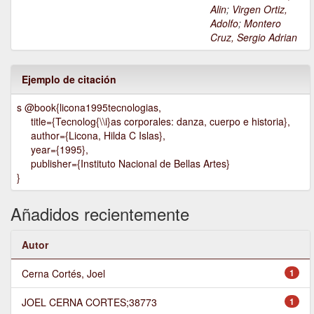
Alin
;
Virgen Ortiz,
Adolfo
;
Montero
Cruz, Sergio Adrian
Ejemplo de citación
s @book{licona1995tecnologias,
title={Tecnolog{\\i}as corporales: danza, cuerpo e historia},
author={Licona, Hilda C Islas},
year={1995},
publisher={Instituto Nacional de Bellas Artes}
}
Añadidos recientemente
Autor
Cerna Cortés, Joel
1
JOEL CERNA CORTES;38773
1