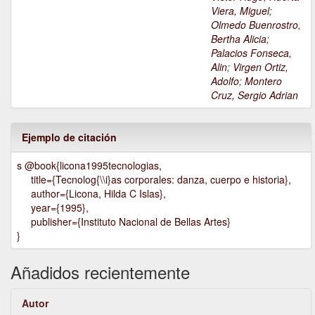
Viera, Miguel
;
Olmedo Buenrostro,
Bertha Alicia
;
Palacios Fonseca,
Alin
;
Virgen Ortiz,
Adolfo
;
Montero
Cruz, Sergio Adrian
Ejemplo de citación
s @book{licona1995tecnologias,
title={Tecnolog{\\i}as corporales: danza, cuerpo e historia},
author={Licona, Hilda C Islas},
year={1995},
publisher={Instituto Nacional de Bellas Artes}
}
Añadidos recientemente
Autor