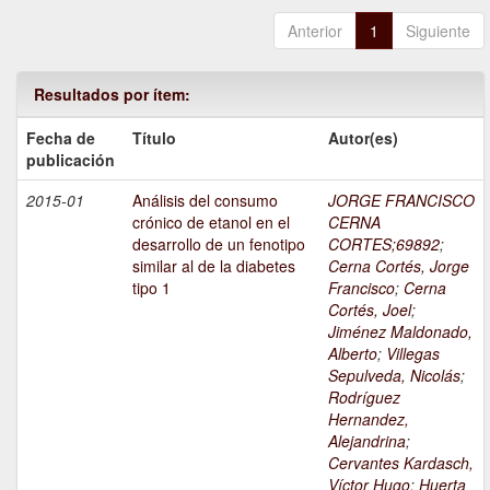
Anterior
1
Siguiente
Resultados por ítem:
Fecha de
Título
Autor(es)
publicación
2015-01
Análisis del consumo
JORGE FRANCISCO
crónico de etanol en el
CERNA
desarrollo de un fenotipo
CORTES;69892
;
similar al de la diabetes
Cerna Cortés, Jorge
tipo 1
Francisco
;
Cerna
Cortés, Joel
;
Jiménez Maldonado,
Alberto
;
Villegas
Sepulveda, Nicolás
;
Rodríguez
Hernandez,
Alejandrina
;
Cervantes Kardasch,
Víctor Hugo
;
Huerta