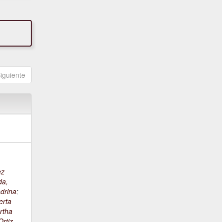
iguiente
ez
da,
drina
;
erta
rtha
rtiz,