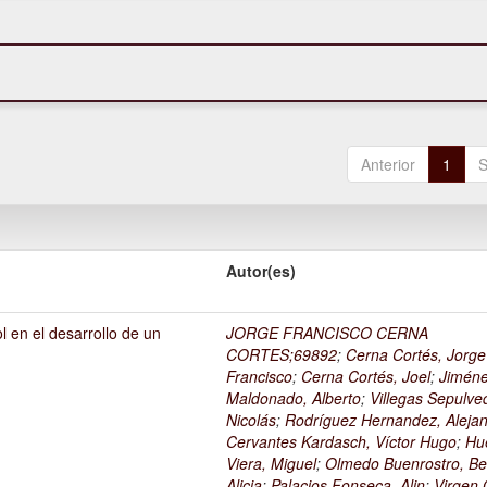
Anterior
1
S
Autor(es)
l en el desarrollo de un
JORGE FRANCISCO CERNA
1
CORTES;69892
;
Cerna Cortés, Jorge
Francisco
;
Cerna Cortés, Joel
;
Jimén
Maldonado, Alberto
;
Villegas Sepulve
Nicolás
;
Rodríguez Hernandez, Alejan
Cervantes Kardasch, Víctor Hugo
;
Hu
Viera, Miguel
;
Olmedo Buenrostro, Be
Alicia
;
Palacios Fonseca, Alin
;
Virgen O