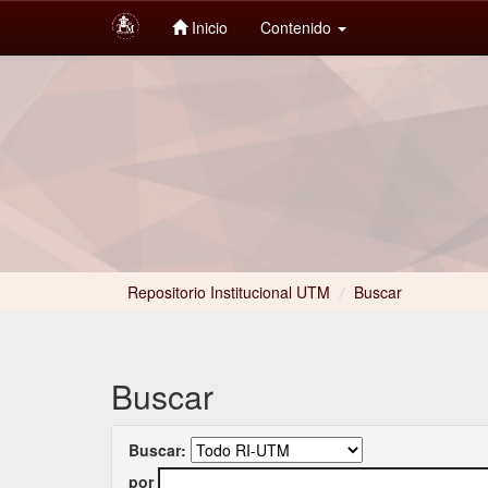
Inicio
Contenido
Skip
navigation
Repositorio Institucional UTM
/
Buscar
Buscar
Buscar:
por