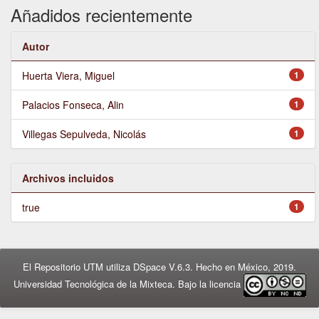
Añadidos recientemente
Autor
Huerta Viera, Miguel
1
Palacios Fonseca, Alin
1
Villegas Sepulveda, Nicolás
1
Archivos incluidos
true
1
El Repositorio UTM utiliza DSpace V.6.3. Hecho en México, 2019.
Universidad Tecnológica de la Mixteca. Bajo la licencia