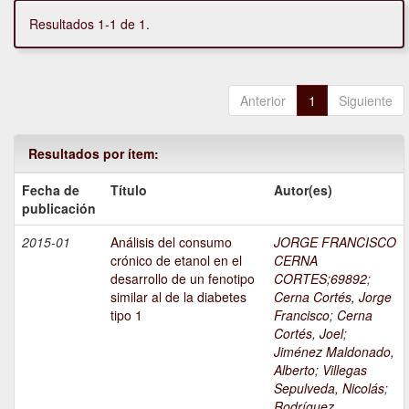
Resultados 1-1 de 1.
Anterior
1
Siguiente
Resultados por ítem:
Fecha de
Título
Autor(es)
publicación
2015-01
Análisis del consumo
JORGE FRANCISCO
crónico de etanol en el
CERNA
desarrollo de un fenotipo
CORTES;69892
;
similar al de la diabetes
Cerna Cortés, Jorge
tipo 1
Francisco
;
Cerna
Cortés, Joel
;
Jiménez Maldonado,
Alberto
;
Villegas
Sepulveda, Nicolás
;
Rodríguez