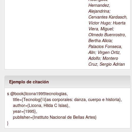
Hernandez,
Alejandrina
;
Cervantes Kardasch,
Víctor Hugo
;
Huerta
Viera, Miguel
;
Olmedo Buenrostro,
Bertha Alicia
;
Palacios Fonseca,
Alin
;
Virgen Ortiz,
Adolfo
;
Montero
Cruz, Sergio Adrian
Ejemplo de citación
s @book{licona1995tecnologias,
title={Tecnolog{\\i}as corporales: danza, cuerpo e historia},
author={Licona, Hilda C Islas},
year={1995},
publisher={Instituto Nacional de Bellas Artes}
}