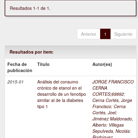
Resultados 1-1 de 1.
Anterior
1
Siguiente
Resultados por ítem:
Fecha de
Título
Autor(es)
publicación
2015-01
Análisis del consumo
JORGE FRANCISCO
crónico de etanol en el
CERNA
desarrollo de un fenotipo
CORTES;69892
;
similar al de la diabetes
Cerna Cortés, Jorge
tipo 1
Francisco
;
Cerna
Cortés, Joel
;
Jiménez Maldonado,
Alberto
;
Villegas
Sepulveda, Nicolás
;
Rodríguez