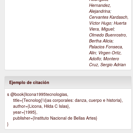
Hernandez,
Alejandrina
;
Cervantes Kardasch,
Víctor Hugo
;
Huerta
Viera, Miguel
;
Olmedo Buenrostro,
Bertha Alicia
;
Palacios Fonseca,
Alin
;
Virgen Ortiz,
Adolfo
;
Montero
Cruz, Sergio Adrian
Ejemplo de citación
s @book{licona1995tecnologias,
title={Tecnolog{\\i}as corporales: danza, cuerpo e historia},
author={Licona, Hilda C Islas},
year={1995},
publisher={Instituto Nacional de Bellas Artes}
}