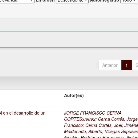
Anterior
1
S
Autor(es)
l en el desarrollo de un
JORGE FRANCISCO CERNA
1
CORTES;69892
;
Cerna Cortés, Jorge
Francisco
;
Cerna Cortés, Joel
;
Jimén
Maldonado, Alberto
;
Villegas Sepulve
Nicolás
;
Rodríguez Hernandez, Alejan