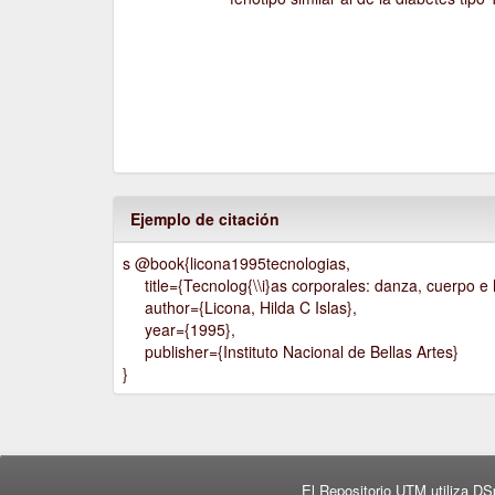
Ejemplo de citación
s @book{licona1995tecnologias,
title={Tecnolog{\\i}as corporales: danza, cuerpo e h
author={Licona, Hilda C Islas},
year={1995},
publisher={Instituto Nacional de Bellas Artes}
}
El Repositorio UTM utiliza DS