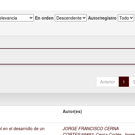
En orden
Autor/registro
Anterior
1
S
Autor(es)
l en el desarrollo de un
JORGE FRANCISCO CERNA
1
CORTES;69892
;
Cerna Cortés, Jorge