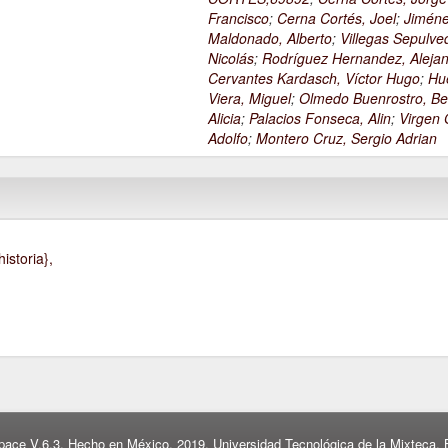
Francisco
;
Cerna Cortés, Joel
;
Jimén
Maldonado, Alberto
;
Villegas Sepulve
Nicolás
;
Rodríguez Hernandez, Alejan
Cervantes Kardasch, Víctor Hugo
;
Hu
Viera, Miguel
;
Olmedo Buenrostro, Be
Alicia
;
Palacios Fonseca, Alin
;
Virgen O
Adolfo
;
Montero Cruz, Sergio Adrian
istoria},
pace V.6.3. Hecho en México, 2019. Universidad Tecnológica de la Mixteca. B