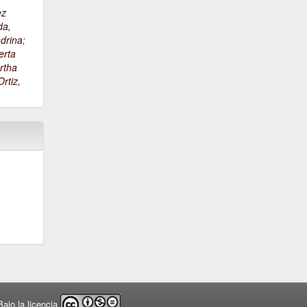
ez
da,
drina
;
erta
rtha
rtiz,
ajo la licencia