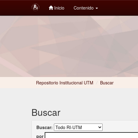
Inicio
Contenido
Skip
navigation
Repositorio Institucional UTM
/
Buscar
Buscar
Buscar:
por