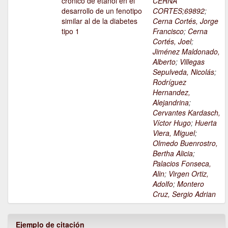
crónico de etanol en el
CERNA
desarrollo de un fenotipo
CORTES;69892
;
similar al de la diabetes
Cerna Cortés, Jorge
tipo 1
Francisco
;
Cerna
Cortés, Joel
;
Jiménez Maldonado,
Alberto
;
Villegas
Sepulveda, Nicolás
;
Rodríguez
Hernandez,
Alejandrina
;
Cervantes Kardasch,
Víctor Hugo
;
Huerta
Viera, Miguel
;
Olmedo Buenrostro,
Bertha Alicia
;
Palacios Fonseca,
Alin
;
Virgen Ortiz,
Adolfo
;
Montero
Cruz, Sergio Adrian
Ejemplo de citación