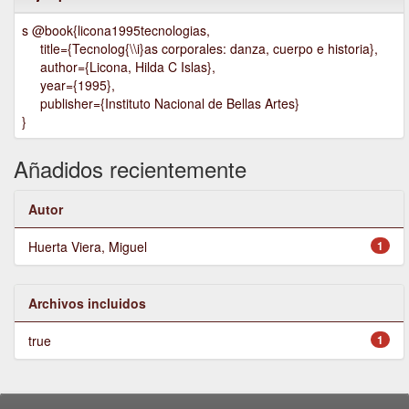
s @book{licona1995tecnologias,
title={Tecnolog{\\i}as corporales: danza, cuerpo e historia},
author={Licona, Hilda C Islas},
year={1995},
publisher={Instituto Nacional de Bellas Artes}
}
Añadidos recientemente
Autor
Huerta Viera, Miguel
1
Archivos incluidos
true
1