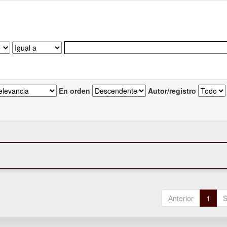
En orden
Autor/registro
Anterior
1
S