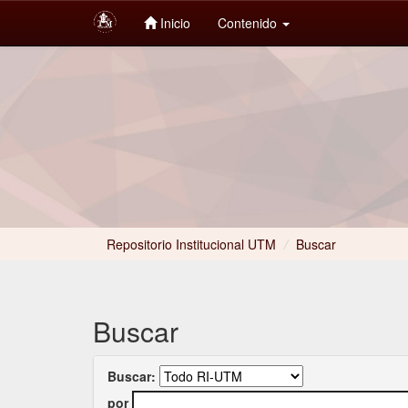
Inicio
Contenido
Skip
navigation
Repositorio Institucional UTM
/
Buscar
Buscar
Buscar:
por