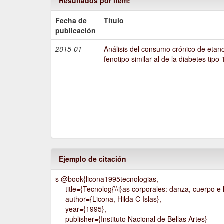
Resultados por ítem:
Fecha de
Título
publicación
2015-01
Análisis del consumo crónico de etano
fenotipo similar al de la diabetes tipo 
Ejemplo de citación
s @book{licona1995tecnologias,
title={Tecnolog{\\i}as corporales: danza, cuerpo e h
author={Licona, Hilda C Islas},
year={1995},
publisher={Instituto Nacional de Bellas Artes}