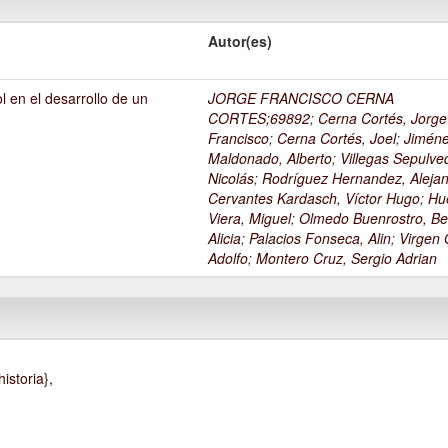
Autor(es)
l en el desarrollo de un
JORGE FRANCISCO CERNA
1
CORTES;69892
;
Cerna Cortés, Jorge
Francisco
;
Cerna Cortés, Joel
;
Jimén
Maldonado, Alberto
;
Villegas Sepulve
Nicolás
;
Rodríguez Hernandez, Alejan
Cervantes Kardasch, Víctor Hugo
;
Hu
Viera, Miguel
;
Olmedo Buenrostro, Be
Alicia
;
Palacios Fonseca, Alin
;
Virgen O
Adolfo
;
Montero Cruz, Sergio Adrian
istoria},