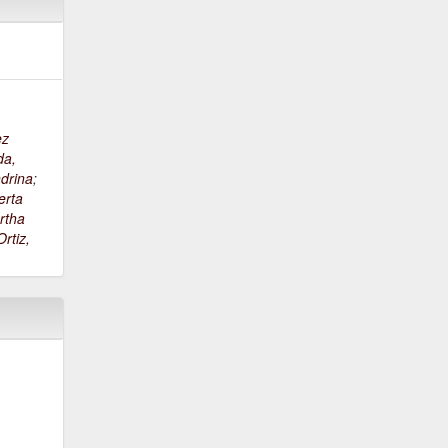
ez
da,
drina
;
erta
rtha
rtiz,