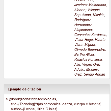
Jiménez Maldonado,
Alberto
;
Villegas
Sepulveda, Nicolás
;
Rodríguez
Hernandez,
Alejandrina
;
Cervantes Kardasch,
Víctor Hugo
;
Huerta
Viera, Miguel
;
Olmedo Buenrostro,
Bertha Alicia
;
Palacios Fonseca,
Alin
;
Virgen Ortiz,
Adolfo
;
Montero
Cruz, Sergio Adrian
Ejemplo de citación
s @book{licona1995tecnologias,
title={Tecnolog{\\i}as corporales: danza, cuerpo e historia},
author={Licona, Hilda C Islas},