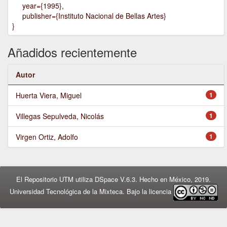
year={1995},
publisher={Instituto Nacional de Bellas Artes}
}
Añadidos recientemente
Autor
Huerta Viera, Miguel
1
Villegas Sepulveda, Nicolás
1
Virgen Ortiz, Adolfo
1
El Repositorio UTM utiliza DSpace V.6.3. Hecho en México, 2019.
Universidad Tecnológica de la Mixteca. Bajo la licencia