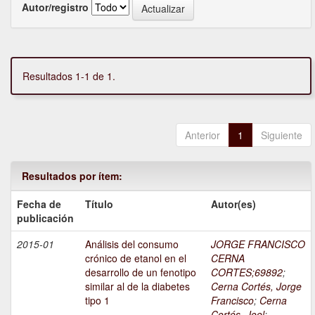
Autor/registro
Resultados 1-1 de 1.
Anterior
1
Siguiente
Resultados por ítem:
Fecha de
Título
Autor(es)
publicación
2015-01
Análisis del consumo
JORGE FRANCISCO
crónico de etanol en el
CERNA
desarrollo de un fenotipo
CORTES;69892
;
similar al de la diabetes
Cerna Cortés, Jorge
tipo 1
Francisco
;
Cerna
Cortés, Joel
;