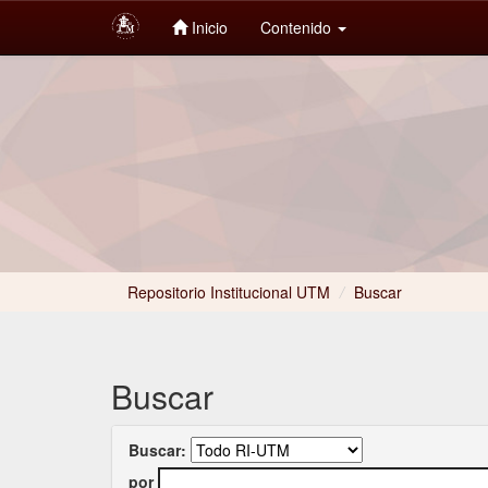
Inicio
Contenido
Skip
navigation
Repositorio Institucional UTM
/
Buscar
Buscar
Buscar:
por