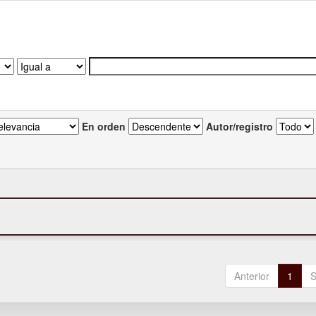
En orden
Autor/registro
Anterior
1
S