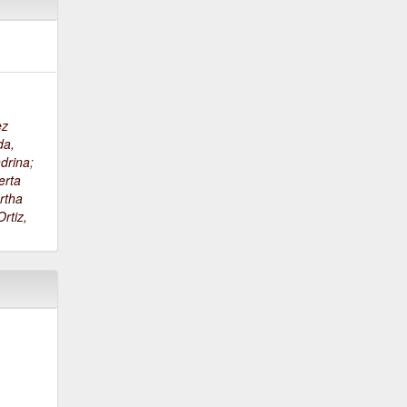
ez
da,
drina
;
erta
rtha
rtiz,