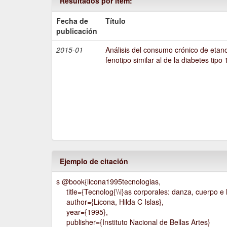
Resultados por ítem:
Fecha de
Título
publicación
2015-01
Análisis del consumo crónico de etano
fenotipo similar al de la diabetes tipo 
Ejemplo de citación
s @book{licona1995tecnologias,
title={Tecnolog{\\i}as corporales: danza, cuerpo e h
author={Licona, Hilda C Islas},
year={1995},
publisher={Instituto Nacional de Bellas Artes}