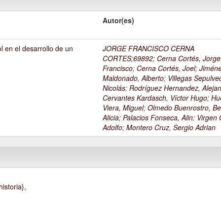
Autor(es)
l en el desarrollo de un
JORGE FRANCISCO CERNA
1
CORTES;69892
;
Cerna Cortés, Jorge
Francisco
;
Cerna Cortés, Joel
;
Jimén
Maldonado, Alberto
;
Villegas Sepulve
Nicolás
;
Rodríguez Hernandez, Alejan
Cervantes Kardasch, Víctor Hugo
;
Hu
Viera, Miguel
;
Olmedo Buenrostro, Be
Alicia
;
Palacios Fonseca, Alin
;
Virgen O
Adolfo
;
Montero Cruz, Sergio Adrian
istoria},