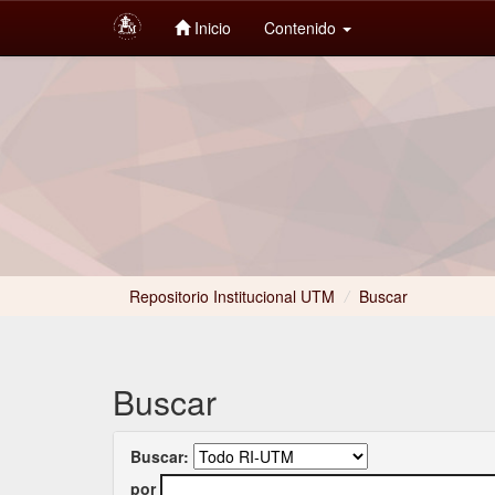
Inicio
Contenido
Skip
navigation
Repositorio Institucional UTM
/
Buscar
Buscar
Buscar:
por