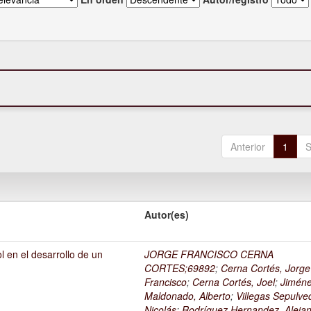
Anterior
1
S
Autor(es)
l en el desarrollo de un
JORGE FRANCISCO CERNA
1
CORTES;69892
;
Cerna Cortés, Jorge
Francisco
;
Cerna Cortés, Joel
;
Jimén
Maldonado, Alberto
;
Villegas Sepulve
Nicolás
;
Rodríguez Hernandez, Alejan