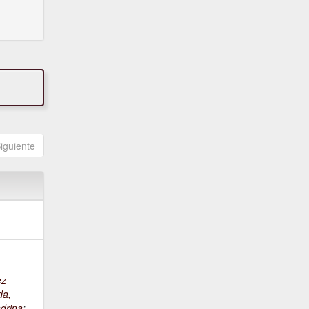
iguiente
ez
da,
drina
;