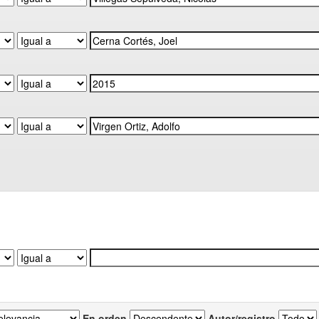
En orden
Autor/registro