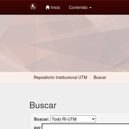
Inicio
Contenido
Skip
navigation
Repositorio Institucional UTM
/
Buscar
Buscar
Buscar:
por