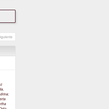
iguiente
ez
da,
drina
;
erta
rtha
rtiz,