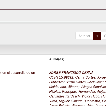
Anterior
1
S
Autor(es)
l en el desarrollo de un
JORGE FRANCISCO CERNA
1
CORTES;69892
;
Cerna Cortés, Jorge
Francisco
;
Cerna Cortés, Joel
;
Jimén
Maldonado, Alberto
;
Villegas Sepulve
Nicolás
;
Rodríguez Hernandez, Alejan
Cervantes Kardasch, Víctor Hugo
;
Hu
Viera, Miguel
;
Olmedo Buenrostro, Be
Alicia
;
Palacios Fonseca, Alin
;
Virgen O