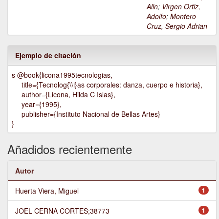
Alin
;
Virgen Ortiz,
Adolfo
;
Montero
Cruz, Sergio Adrian
Ejemplo de citación
s @book{licona1995tecnologias,
title={Tecnolog{\\i}as corporales: danza, cuerpo e historia},
author={Licona, Hilda C Islas},
year={1995},
publisher={Instituto Nacional de Bellas Artes}
}
Añadidos recientemente
Autor
Huerta Viera, Miguel
1
JOEL CERNA CORTES;38773
1