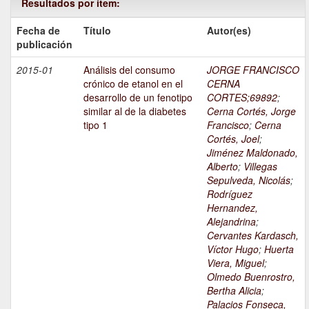
Resultados por ítem:
Fecha de
Título
Autor(es)
publicación
2015-01
Análisis del consumo
JORGE FRANCISCO
crónico de etanol en el
CERNA
desarrollo de un fenotipo
CORTES;69892
;
similar al de la diabetes
Cerna Cortés, Jorge
tipo 1
Francisco
;
Cerna
Cortés, Joel
;
Jiménez Maldonado,
Alberto
;
Villegas
Sepulveda, Nicolás
;
Rodríguez
Hernandez,
Alejandrina
;
Cervantes Kardasch,
Víctor Hugo
;
Huerta
Viera, Miguel
;
Olmedo Buenrostro,
Bertha Alicia
;
Palacios Fonseca,