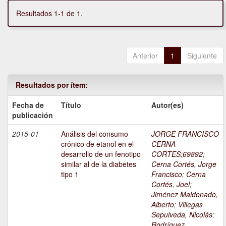
Resultados 1-1 de 1.
Anterior
1
Siguiente
Resultados por ítem:
Fecha de
Título
Autor(es)
publicación
2015-01
Análisis del consumo
JORGE FRANCISCO
crónico de etanol en el
CERNA
desarrollo de un fenotipo
CORTES;69892
;
similar al de la diabetes
Cerna Cortés, Jorge
tipo 1
Francisco
;
Cerna
Cortés, Joel
;
Jiménez Maldonado,
Alberto
;
Villegas
Sepulveda, Nicolás
;
Rodríguez