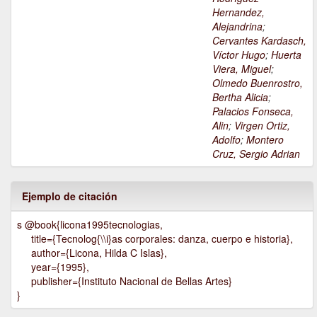
Hernandez,
Alejandrina
;
Cervantes Kardasch,
Víctor Hugo
;
Huerta
Viera, Miguel
;
Olmedo Buenrostro,
Bertha Alicia
;
Palacios Fonseca,
Alin
;
Virgen Ortiz,
Adolfo
;
Montero
Cruz, Sergio Adrian
Ejemplo de citación
s @book{licona1995tecnologias,
title={Tecnolog{\\i}as corporales: danza, cuerpo e historia},
author={Licona, Hilda C Islas},
year={1995},
publisher={Instituto Nacional de Bellas Artes}
}