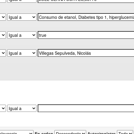
En orden
Autor/registro