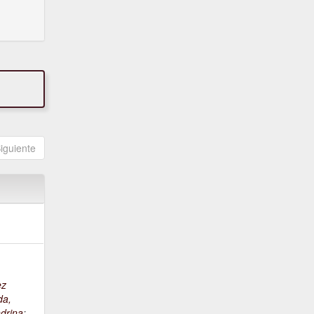
iguiente
ez
da,
drina
;