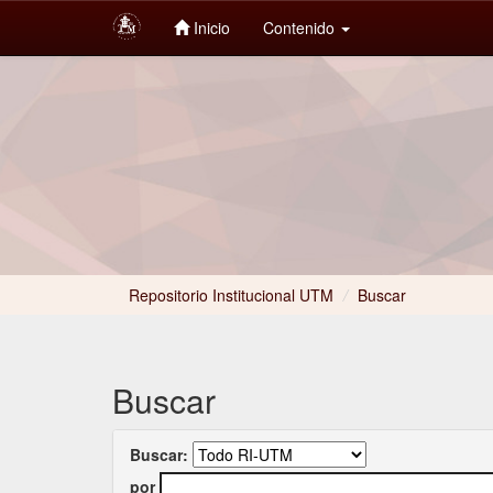
Inicio
Contenido
Skip
navigation
Repositorio Institucional UTM
/
Buscar
Buscar
Buscar:
por