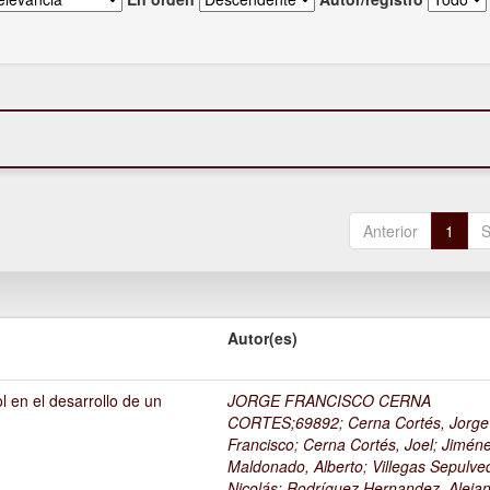
Anterior
1
S
Autor(es)
l en el desarrollo de un
JORGE FRANCISCO CERNA
1
CORTES;69892
;
Cerna Cortés, Jorge
Francisco
;
Cerna Cortés, Joel
;
Jimén
Maldonado, Alberto
;
Villegas Sepulve
Nicolás
;
Rodríguez Hernandez, Alejan