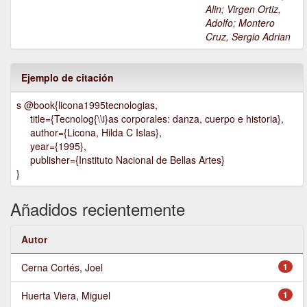
Alin
;
Virgen Ortiz,
Adolfo
;
Montero
Cruz, Sergio Adrian
Ejemplo de citación
s @book{licona1995tecnologias,
title={Tecnolog{\\i}as corporales: danza, cuerpo e historia},
author={Licona, Hilda C Islas},
year={1995},
publisher={Instituto Nacional de Bellas Artes}
}
Añadidos recientemente
Autor
Cerna Cortés, Joel
1
Huerta Viera, Miguel
1