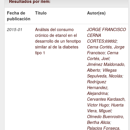
Resultados por ítem:
Fecha de
Título
Autor(es)
publicación
2015-01
Análisis del consumo
JORGE FRANCISCO
crónico de etanol en el
CERNA
desarrollo de un fenotipo
CORTES;69892
;
similar al de la diabetes
Cerna Cortés, Jorge
tipo 1
Francisco
;
Cerna
Cortés, Joel
;
Jiménez Maldonado,
Alberto
;
Villegas
Sepulveda, Nicolás
;
Rodríguez
Hernandez,
Alejandrina
;
Cervantes Kardasch,
Víctor Hugo
;
Huerta
Viera, Miguel
;
Olmedo Buenrostro,
Bertha Alicia
;
Palacios Fonseca,