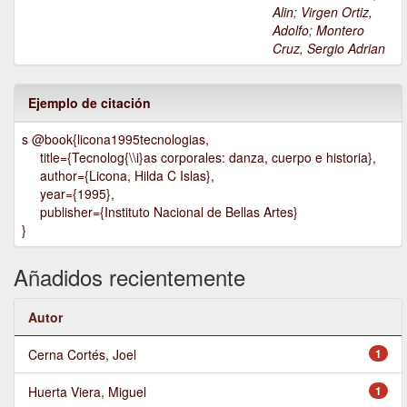
Alin
;
Virgen Ortiz,
Adolfo
;
Montero
Cruz, Sergio Adrian
Ejemplo de citación
s @book{licona1995tecnologias,
title={Tecnolog{\\i}as corporales: danza, cuerpo e historia},
author={Licona, Hilda C Islas},
year={1995},
publisher={Instituto Nacional de Bellas Artes}
}
Añadidos recientemente
Autor
Cerna Cortés, Joel
1
Huerta Viera, Miguel
1