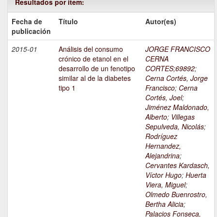
Resultados por ítem:
Fecha de
Título
Autor(es)
publicación
2015-01
Análisis del consumo
JORGE FRANCISCO
crónico de etanol en el
CERNA
desarrollo de un fenotipo
CORTES;69892
;
similar al de la diabetes
Cerna Cortés, Jorge
tipo 1
Francisco
;
Cerna
Cortés, Joel
;
Jiménez Maldonado,
Alberto
;
Villegas
Sepulveda, Nicolás
;
Rodríguez
Hernandez,
Alejandrina
;
Cervantes Kardasch,
Víctor Hugo
;
Huerta
Viera, Miguel
;
Olmedo Buenrostro,
Bertha Alicia
;
Palacios Fonseca,