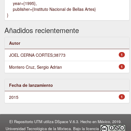
year={1995},
publisher={Instituto Nacional de Bellas Artes}
}
Añadidos recientemente
Autor
JOEL CERNA CORTES;38773
1
Montero Cruz, Sergio Adrian
1
Fecha de lanzamiento
2015
1
El Repositorio UTM utiliza DSpace V.6.3. Hecho en México, 2019.
Universidad Tecnológica de la Mixteca. Bajo la licencia