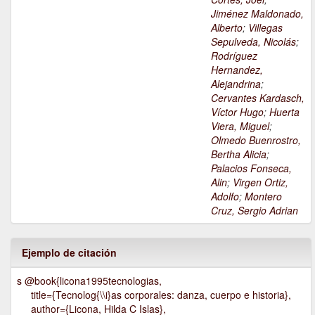
Jiménez Maldonado,
Alberto
;
Villegas
Sepulveda, Nicolás
;
Rodríguez
Hernandez,
Alejandrina
;
Cervantes Kardasch,
Víctor Hugo
;
Huerta
Viera, Miguel
;
Olmedo Buenrostro,
Bertha Alicia
;
Palacios Fonseca,
Alin
;
Virgen Ortiz,
Adolfo
;
Montero
Cruz, Sergio Adrian
Ejemplo de citación
s @book{licona1995tecnologias,
title={Tecnolog{\\i}as corporales: danza, cuerpo e historia},
author={Licona, Hilda C Islas},