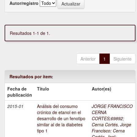
Autor/registro
Resultados 1-1 de 1.
Anterior
1
Siguiente
Resultados por ítem:
Fecha de
Título
Autor(es)
publicación
2015-01
Análisis del consumo
JORGE FRANCISCO
crónico de etanol en el
CERNA
desarrollo de un fenotipo
CORTES;69892
;
similar al de la diabetes
Cerna Cortés, Jorge
tipo 1
Francisco
;
Cerna
Cortés, Joel
;