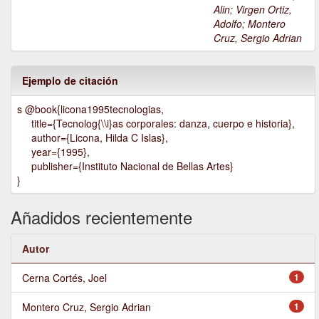
Alin
;
Virgen Ortiz,
Adolfo
;
Montero
Cruz, Sergio Adrian
Ejemplo de citación
s @book{licona1995tecnologias,
title={Tecnolog{\\i}as corporales: danza, cuerpo e historia},
author={Licona, Hilda C Islas},
year={1995},
publisher={Instituto Nacional de Bellas Artes}
}
Añadidos recientemente
Autor
Cerna Cortés, Joel
1
Montero Cruz, Sergio Adrian
1