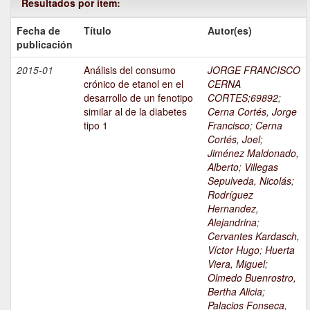
Resultados por ítem:
Fecha de
Título
Autor(es)
publicación
2015-01
Análisis del consumo
JORGE FRANCISCO
crónico de etanol en el
CERNA
desarrollo de un fenotipo
CORTES;69892
;
similar al de la diabetes
Cerna Cortés, Jorge
tipo 1
Francisco
;
Cerna
Cortés, Joel
;
Jiménez Maldonado,
Alberto
;
Villegas
Sepulveda, Nicolás
;
Rodríguez
Hernandez,
Alejandrina
;
Cervantes Kardasch,
Víctor Hugo
;
Huerta
Viera, Miguel
;
Olmedo Buenrostro,
Bertha Alicia
;
Palacios Fonseca,