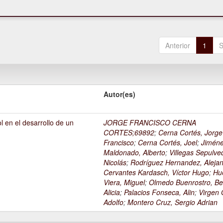
Anterior
1
S
Autor(es)
l en el desarrollo de un
JORGE FRANCISCO CERNA
1
CORTES;69892
;
Cerna Cortés, Jorge
Francisco
;
Cerna Cortés, Joel
;
Jimén
Maldonado, Alberto
;
Villegas Sepulve
Nicolás
;
Rodríguez Hernandez, Alejan
Cervantes Kardasch, Víctor Hugo
;
Hu
Viera, Miguel
;
Olmedo Buenrostro, Be
Alicia
;
Palacios Fonseca, Alin
;
Virgen O
Adolfo
;
Montero Cruz, Sergio Adrian