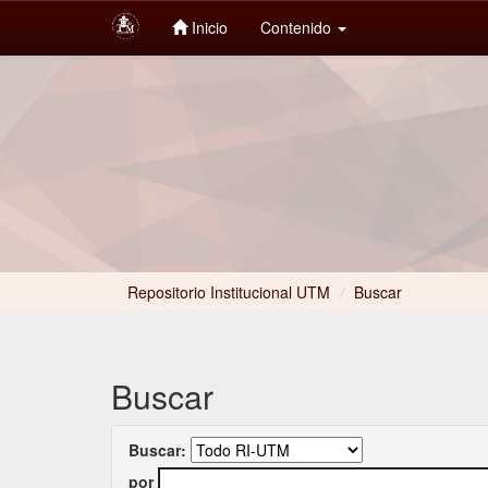
Inicio
Contenido
Skip
navigation
Repositorio Institucional UTM
/
Buscar
Buscar
Buscar:
por