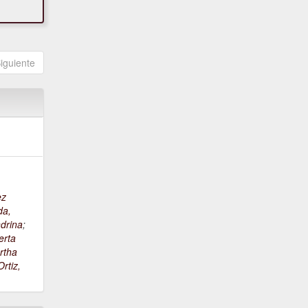
iguiente
ez
da,
drina
;
erta
rtha
rtiz,