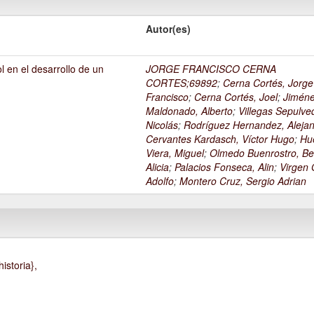
Autor(es)
l en el desarrollo de un
JORGE FRANCISCO CERNA
1
CORTES;69892
;
Cerna Cortés, Jorge
Francisco
;
Cerna Cortés, Joel
;
Jimén
Maldonado, Alberto
;
Villegas Sepulve
Nicolás
;
Rodríguez Hernandez, Alejan
Cervantes Kardasch, Víctor Hugo
;
Hu
Viera, Miguel
;
Olmedo Buenrostro, Be
Alicia
;
Palacios Fonseca, Alin
;
Virgen O
Adolfo
;
Montero Cruz, Sergio Adrian
istoria},