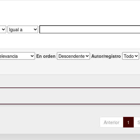
En orden
Autor/registro
Anterior
1
S