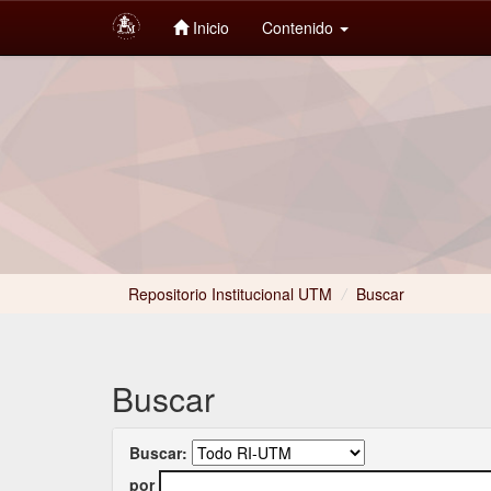
Inicio
Contenido
Skip
navigation
Repositorio Institucional UTM
/
Buscar
Buscar
Buscar:
por