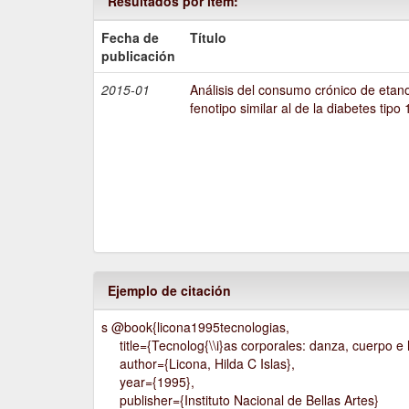
Resultados por ítem:
Fecha de
Título
publicación
2015-01
Análisis del consumo crónico de etano
fenotipo similar al de la diabetes tipo 
Ejemplo de citación
s @book{licona1995tecnologias,
title={Tecnolog{\\i}as corporales: danza, cuerpo e h
author={Licona, Hilda C Islas},
year={1995},
publisher={Instituto Nacional de Bellas Artes}