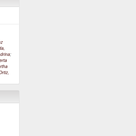
ez
da,
drina
;
erta
rtha
rtiz,