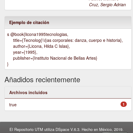
Cruz, Sergio Adrian
Ejemplo de citación
s @book{licona1995tecnologias,
title={Tecnolog{\\i}as corporales: danza, cuerpo e historia},
author={Licona, Hilda C Islas},
year={1995},
publisher={Instituto Nacional de Bellas Artes}
}
Añadidos recientemente
Archivos incluidos
true
1
El Repositorio UTM utiliza DSpace V.6.3. Hecho en México, 2019.