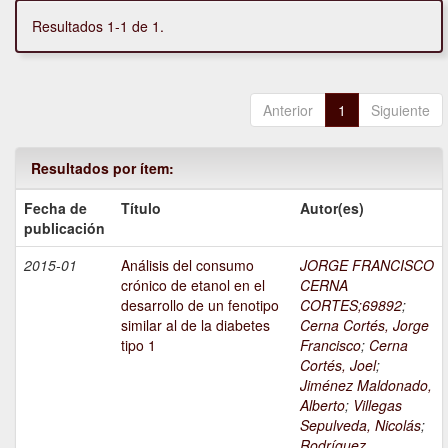
Resultados 1-1 de 1.
Anterior
1
Siguiente
Resultados por ítem:
Fecha de
Título
Autor(es)
publicación
2015-01
Análisis del consumo
JORGE FRANCISCO
crónico de etanol en el
CERNA
desarrollo de un fenotipo
CORTES;69892
;
similar al de la diabetes
Cerna Cortés, Jorge
tipo 1
Francisco
;
Cerna
Cortés, Joel
;
Jiménez Maldonado,
Alberto
;
Villegas
Sepulveda, Nicolás
;
Rodríguez