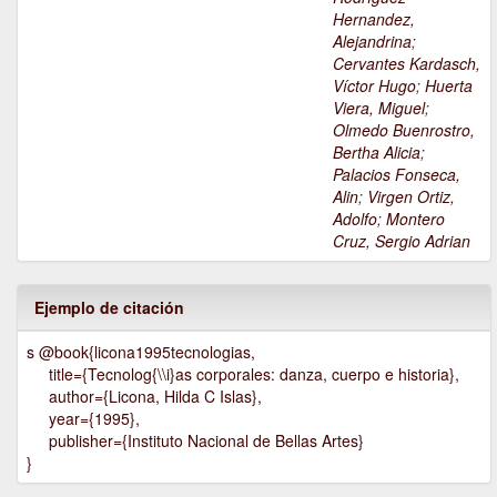
Hernandez,
Alejandrina
;
Cervantes Kardasch,
Víctor Hugo
;
Huerta
Viera, Miguel
;
Olmedo Buenrostro,
Bertha Alicia
;
Palacios Fonseca,
Alin
;
Virgen Ortiz,
Adolfo
;
Montero
Cruz, Sergio Adrian
Ejemplo de citación
s @book{licona1995tecnologias,
title={Tecnolog{\\i}as corporales: danza, cuerpo e historia},
author={Licona, Hilda C Islas},
year={1995},
publisher={Instituto Nacional de Bellas Artes}
}