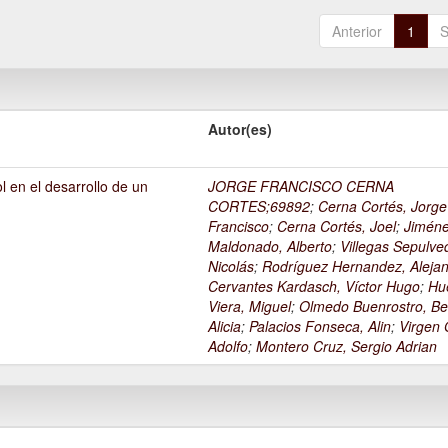
Anterior
1
S
Autor(es)
l en el desarrollo de un
JORGE FRANCISCO CERNA
1
CORTES;69892
;
Cerna Cortés, Jorge
Francisco
;
Cerna Cortés, Joel
;
Jimén
Maldonado, Alberto
;
Villegas Sepulve
Nicolás
;
Rodríguez Hernandez, Alejan
Cervantes Kardasch, Víctor Hugo
;
Hu
Viera, Miguel
;
Olmedo Buenrostro, Be
Alicia
;
Palacios Fonseca, Alin
;
Virgen O
Adolfo
;
Montero Cruz, Sergio Adrian