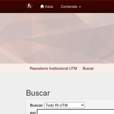
Inicio
Contenido
Skip
navigation
Repositorio Institucional UTM
/
Buscar
Buscar
Buscar:
por