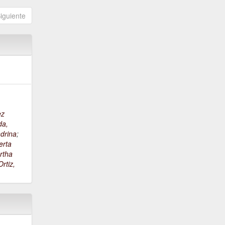
iguiente
ez
da,
drina
;
erta
rtha
rtiz,