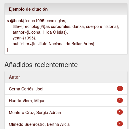
Ejemplo de citación
s @book{licona1995tecnologias,
title={Tecnolog{\\i}as corporales: danza, cuerpo e historia},
author={Licona, Hilda C Islas},
year={1995},
publisher={Instituto Nacional de Bellas Artes}
}
Añadidos recientemente
Autor
Cerna Cortés, Joel
1
Huerta Viera, Miguel
1
Montero Cruz, Sergio Adrian
1
Olmedo Buenrostro, Bertha Alicia
1