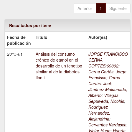
Anterior
1
Siguiente
Resultados por ítem:
Fecha de
Título
Autor(es)
publicación
2015-01
Análisis del consumo
JORGE FRANCISCO
crónico de etanol en el
CERNA
desarrollo de un fenotipo
CORTES;69892
;
similar al de la diabetes
Cerna Cortés, Jorge
tipo 1
Francisco
;
Cerna
Cortés, Joel
;
Jiménez Maldonado,
Alberto
;
Villegas
Sepulveda, Nicolás
;
Rodríguez
Hernandez,
Alejandrina
;
Cervantes Kardasch,
Víctor Hugo
;
Huerta