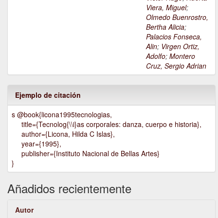
Viera, Miguel
;
Olmedo Buenrostro,
Bertha Alicia
;
Palacios Fonseca,
Alin
;
Virgen Ortiz,
Adolfo
;
Montero
Cruz, Sergio Adrian
Ejemplo de citación
s @book{licona1995tecnologias,
title={Tecnolog{\\i}as corporales: danza, cuerpo e historia},
author={Licona, Hilda C Islas},
year={1995},
publisher={Instituto Nacional de Bellas Artes}
}
Añadidos recientemente
Autor