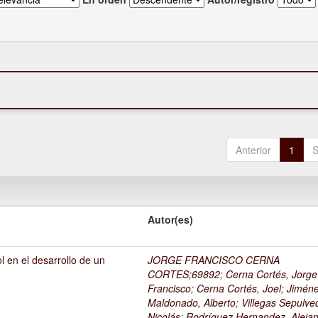
Anterior
1
S
Autor(es)
l en el desarrollo de un
JORGE FRANCISCO CERNA
1
CORTES;69892
;
Cerna Cortés, Jorge
Francisco
;
Cerna Cortés, Joel
;
Jimén
Maldonado, Alberto
;
Villegas Sepulve
Nicolás
;
Rodríguez Hernandez, Alejan