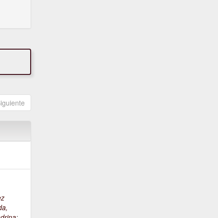
iguiente
ez
da,
drina
;