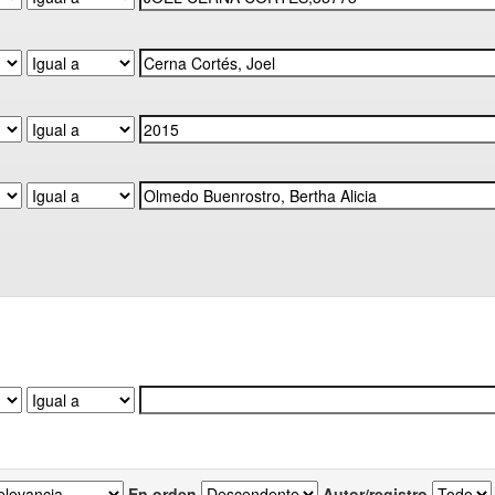
En orden
Autor/registro