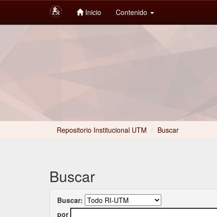
Inicio
Contenido
Skip
navigation
Repositorio Institucional UTM
/
Buscar
Buscar
Buscar:
por